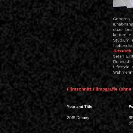
Geboren 
(
unabhäng
dazu bes
kulturell
Studium 
fließend
Russisch 
tiefen Ei
Dennoch w
Lifestyle
Wahrnehmu
Filmschnitt Filmografie (ohne