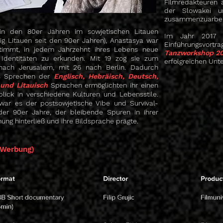
Filmredakteuren 
der Slowakei u
zusammenzuarbei
in den 80er Jahren im sowjetischen Litauen
Im Jahr 2017 w
ig
Litauen seit den 90er Jahren), Anastasya war
Einführungsvortr
timmt, in jedem Jahrzehnt ihres Lebens neue
Tanzworkshop 20
e Identitäten zu erkunden. Mit 19 zog sie zum
erfolgreichen Unt
nach Jerusalem, mit 26 nach Berlin. Dadurch
es Sprechen der
Englisch, Hebräisch, Deutsch,
und Litauisch
Sprachen ermöglichten ihr einen
nblick in verschiedene Kulturen und Lebensstile.
ar es der postsowjetische Vibe und Survival-
 der 90er Jahre, der bleibende Spuren in ihrer
ng hinterließ und ihre Bildsprache prägte.
 Werbung)