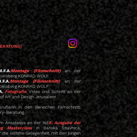
BERATUNG]
M.F.A.
Montage (Filmschnitt)
an der
Babelsberg KONRAD WOLF
.F.A.
Montage (Filmschnitt)
an der
Babelsberg KONRAD WOLF
A.
Fotografie
, Video und Schnitt an der
of Art and Design Jerusalem
ruflerin in den Bereichen Filmschnitt,
ory-Beratung
m Anastasya an der teil
6. Ausgabe der
ng Masterclass
in Banská Štiavnica,
r die seltene Gelegenheit, mit den jungen