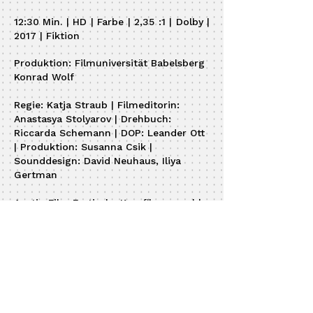
12:30 Min. | HD | Farbe | 2,35 :1 | Dolby |
2017 | Fiktion
Produktion: Filmuniversität Babelsberg
Konrad Wolf
Regie: Katja Straub | Filmeditorin:
Anastasya Stolyarov | Drehbuch:
Riccarda Schemann | DOP: Leander Ott
| Produktion: Susanna Csik |
Sounddesign: David Neuhaus, Iliya
Gertman
Austin Film Festival - Kurzfilmauswahl
2017
Als zwei Highschool-Freundinnen spät
in der Nacht versehentlich in einer
Schwimmanlage eingesperrt werden,
kommen alte Verletzungen zum
Vorschein, und instabile Gefühle führen